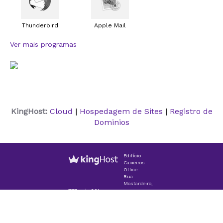
Thunderbird
Apple Mail
Ver mais programas
KingHost:
Cloud
|
Hospedagem de Sites
|
Registro de
Dominios
Edifício
Caixeiros
Office
Rua
Mostardeiro,
777, sala 601
CEP 90430-001 - Porto Alegre/RS